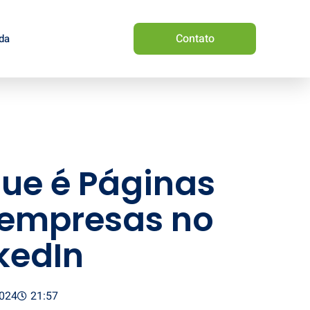
Contato
da
ue é Páginas
 empresas no
kedIn
024
21:57