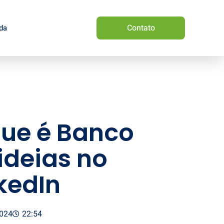
Contato
da
que é Banco
ideias no
kedIn
024
22:54